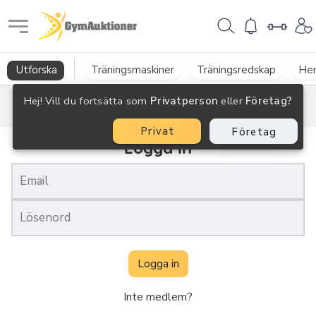
GymAuktioner
Utforska
Träningsmaskiner
Träningsredskap
He
Hej! Vill du fortsätta som
Privatperson
eller
Företag?
Privat
Företag
Logga In
Logga in
Inte medlem?