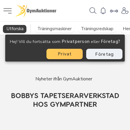
GymAuktioner
Utforska
Träningsmaskiner
Träningsredskap
He
Hej! Vill du fortsätta som
Privatperson
eller
Företag?
Privat
Företag
Nyheter ifrån GymAuktioner
BOBBYS TAPETSERARVERKSTAD
HOS GYMPARTNER