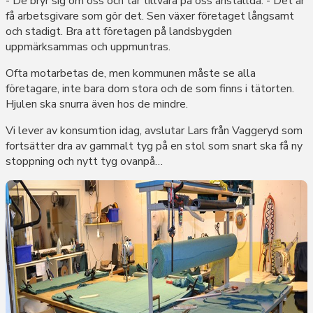
- De bryr sig om oss och tar tillvara på oss anställda. - Det är
få arbetsgivare som gör det. Sen växer företaget långsamt
och stadigt. Bra att företagen på landsbygden
uppmärksammas och uppmuntras.
Ofta motarbetas de, men kommunen måste se alla
företagare, inte bara dom stora och de som finns i tätorten.
Hjulen ska snurra även hos de mindre.
Vi lever av konsumtion idag, avslutar Lars från Vaggeryd som
fortsätter dra av gammalt tyg på en stol som snart ska få ny
stoppning och nytt tyg ovanpå…