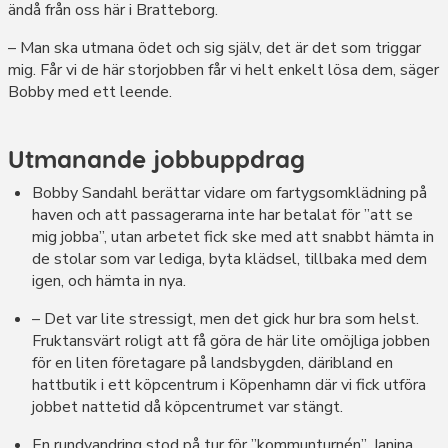
ändå från oss här i Bratteborg.
– Man ska utmana ödet och sig själv, det är det som triggar
mig. Får vi de här storjobben får vi helt enkelt lösa dem, säger
Bobby med ett leende.
Utmanande jobbuppdrag
Bobby Sandahl berättar vidare om fartygsomklädning på
haven och att passagerarna inte har betalat för ”att se
mig jobba”, utan arbetet fick ske med att snabbt hämta in
de stolar som var lediga, byta klädsel, tillbaka med dem
igen, och hämta in nya.
– Det var lite stressigt, men det gick hur bra som helst.
Fruktansvärt roligt att få göra de här lite omöjliga jobben
för en liten företagare på landsbygden, däribland en
hattbutik i ett köpcentrum i Köpenhamn där vi fick utföra
jobbet nattetid då köpcentrumet var stängt.
En rundvandring stod på tur för ”kommunturnén”. Janina