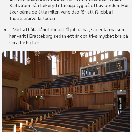
Karlström från Lekeryd ritar upp tyg på ett av borden. Hon
åker gärna de åtta milen varje dag för att få jobba i
tapetserarverkstaden.
– Värt att åka långt för att få jobba här, säger Janina som
har varit i Bratteborg sedan ett år och trivs mycket bra på
sin arbetsplats.