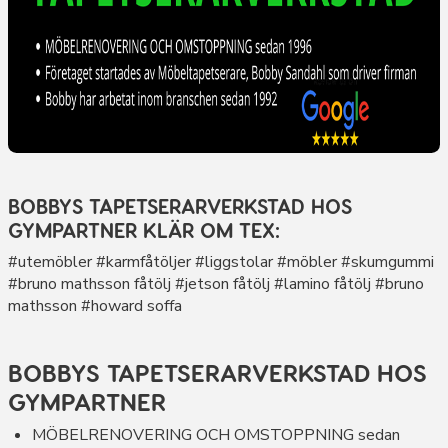
BOBBYS TAPETSERARVERKSTAD HOS
GYMPARTNER KLÄR OM TEX:
#utemöbler #karmfåtöljer #liggstolar #möbler #skumgummi
#bruno mathsson fåtölj #jetson fåtölj #lamino fåtölj #bruno
mathsson #howard soffa
BOBBYS TAPETSERARVERKSTAD HOS
GYMPARTNER
MÖBELRENOVERING OCH OMSTOPPNING sedan