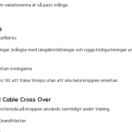
m variationerna är så pass många.
s
effektiv.
ingar, krångla med längdinställningar och ryggstödsjusteringar
llan övningarna.
s till att träna triceps utan att vila hela kroppen emellan.
ed Cable Cross Over
änstersida på kroppen används samtidigt under träning.
 GrandMaster.