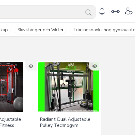
skap
Skivstänger och Vikter
Träningsbänk i hög gymkvalit
djustable
Radiant Dual Adjustable
Fitness
Pulley Technogym