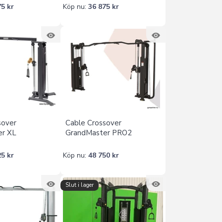
75 kr
Köp nu:
36 875 kr
sover
Cable Crossover
er XL
GrandMaster PRO2
25 kr
Köp nu:
48 750 kr
Slut i lager