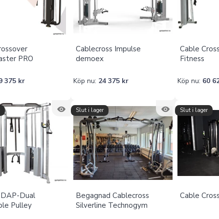
rossover
Cablecross Impulse
Cable Cros
aster PRO
demoex
Fitness
9 375 kr
Köp nu:
24 375 kr
Köp nu:
60 6
r
Slut i lager
Slut i lager
 DAP-Dual
Begagnad Cablecross
Cable Cros
ble Pulley
Silverline Technogym