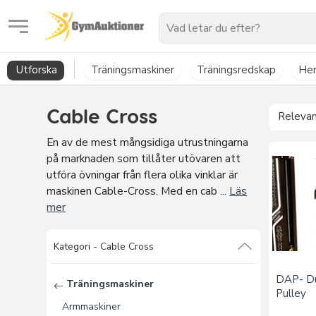
GymAuktioner
Utforska
Träningsmaskiner
Träningsredskap
He
Cable Cross
Releva
En av de mest mångsidiga utrustningarna
på marknaden som tillåter utövaren att
utföra övningar från flera olika vinklar är
maskinen Cable-Cross. Med en cab ...
Läs
mer
Kategori -
Cable Cross
DAP- Du
Träningsmaskiner
Pulley
Armmaskiner