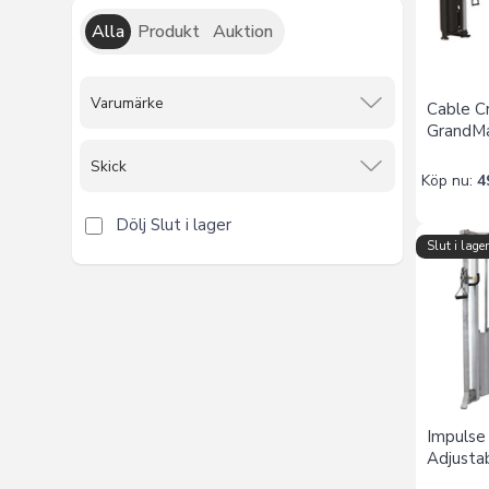
Alla
Produkt
Auktion
Varumärke
Cable C
GrandM
Skick
Köp nu:
4
Dölj Slut i lager
Slut i lage
Impulse
Adjusta