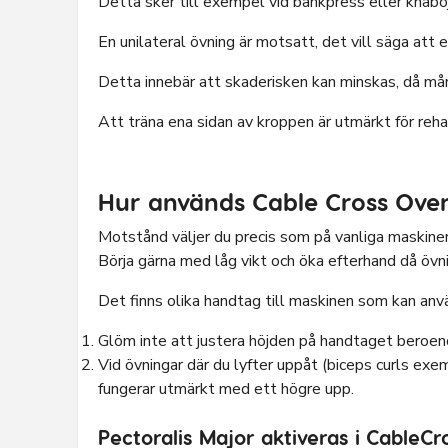
Detta sker till exempel vid bänkpress eller knäbö
En unilateral övning är motsatt, det vill säga att
Detta innebär att skaderisken kan minskas, då mån
Att träna ena sidan av kroppen är utmärkt för reh
Hur används Cable Cross Ove
Motstånd väljer du precis som på vanliga maskiner
Börja gärna med låg vikt och öka efterhand då övni
Det finns olika handtag till maskinen som kan anvä
Glöm inte att justera höjden på handtaget beroend
Vid övningar där du lyfter uppåt (biceps curls exe
fungerar utmärkt med ett högre upp.
Pectoralis Major aktiveras i CableC