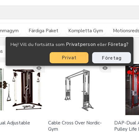
mmagym
Färdiga Paket
Kompletta Gym
Motionsred
Hej! Vill du fortsätta som
Privatperson
eller
Företag?
ns
Privat
Företag
al Adjustable
Cable Cross Over Nordic-
DAP-Dual A
Gym
Pulley Life 