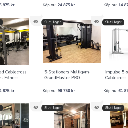
6 875 kr
Köp nu:
24 875 kr
Köp nu:
14 8
r
Slut i lager
Slut i lager
d Cablecross
5-Stationers Multigym-
Impulse 5-
rt Fitness
GrandMaster PRO
Cablecross
4 875 kr
Köp nu:
98 750 kr
Köp nu:
61 8
r
Slut i lager
Slut i lager