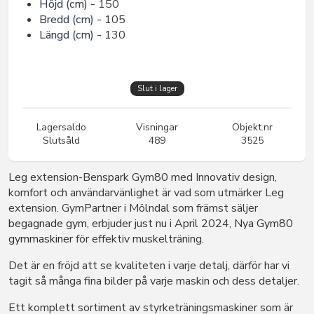
Höjd (cm) -
150
Bredd (cm) -
105
Längd (cm) -
130
Slut i lager
Lagersaldo
Visningar
Objekt.nr
Slutsåld
489
3525
Leg extension-Benspark Gym80 med Innovativ design,
komfort och användarvänlighet är vad som utmärker Leg
extension. GymPartner i Mölndal som främst säljer
begagnade gym
, erbjuder just nu i April 2024,
Nya Gym80
gymmaskiner
för effektiv muskelträning.
Det är en fröjd att se kvaliteten i varje detalj, därför har vi
tagit så många fina bilder på varje maskin och dess detaljer.
Ett komplett sortiment av styrketräningsmaskiner som är