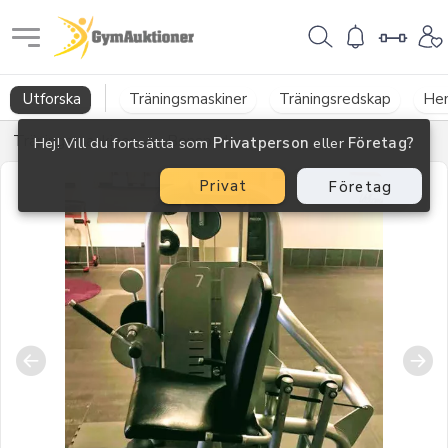
GymAuktioner
Utforska
Träningsmaskiner
Träningsredskap
He
Träningsmaskiner
→
Benspark
Hej! Vill du fortsätta som
Privatperson
eller
Företag?
Privat
Företag