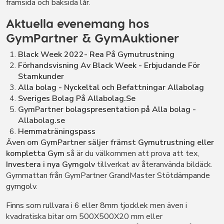
framsida och baksida lår.
Aktuella evenemang hos
GymPartner & GymAuktioner
Black Week 2022- Rea På Gymutrustning
Förhandsvisning Av Black Week - Erbjudande För
Stamkunder
Alla bolag - Nyckeltal och Befattningar Allabolag
Sveriges Bolag På Allabolag.Se
GymPartner
bolagspresentation på Alla bolag
-
Allabolag.se
Hemmaträningspass
Även om GymPartner säljer främst
Gymutrustning eller
kompletta Gym
så är du välkommen att prova att tex,
Investera i nya Gymgolv
tillverkat av återanvända bildäck.
Gymmattan från GymPartner GrandMaster
Stötdämpande
gymgolv
.
Finns som rullvara i 6 eller 8mm tjocklek
men även i
kvadratiska bitar om 500X500X20 mm eller