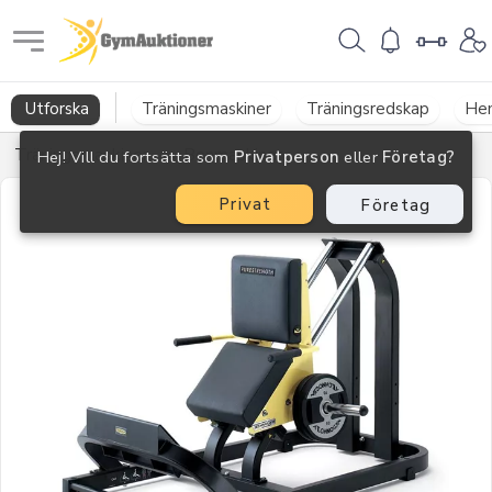
GymAuktioner
Utforska
Träningsmaskiner
Träningsredskap
He
Träningsmaskiner
→
Benmaskiner
Hej! Vill du fortsätta som
Privatperson
eller
Företag?
Privat
Företag