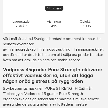
Slut i lager
Lagersaldo
Visningar
Objekt.nr
Slutsåld
495
1995
Vårt mål är att bli Sveriges bredaste och mest kompletta
helhetsleverantör
av
Träningsredskap
|
Träningsutrustning
|
Träningsmaskiner
,
och då handlar det inte bara om att sälja bra produkter utan
även om att erbjuda en nära och snabb service.
Vadpress 45grader Pure Strength aktiverar
effektivt vadmusklerna, utan att lägga
någon onödig stress på ryggraden
Styrketräningsmaskinen PURE STRENGTH Calf från
Technogym. Vadpress 45 grader Pure Strength
ergonomiska design säkerställer maximalt muskelarbete
även under de sista graderna av fotledens rörelse.