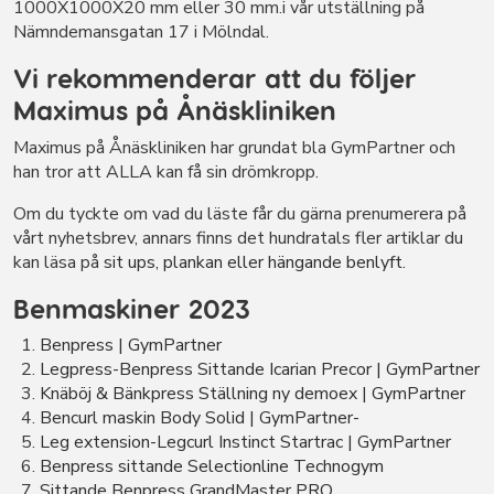
1000X1000X20 mm eller 30 mm.i vår utställning på
Nämndemansgatan 17 i Mölndal.
Vi rekommenderar att du följer
Maximus på Ånäskliniken
Maximus på Ånäskliniken har grundat bla GymPartner och
han tror att ALLA kan få sin drömkropp.
Om du tyckte om vad du läste får du gärna prenumerera på
vårt nyhetsbrev, annars finns det hundratals fler artiklar du
kan läsa på
sit ups, plankan eller hängande benlyft.
Benmaskiner 2023
Benpress | GymPartner
Legpress-Benpress Sittande Icarian Precor | GymPartner
Knäböj & Bänkpress Ställning ny demoex | GymPartner
Bencurl maskin Body Solid | GymPartner-
Leg extension-Legcurl Instinct Startrac | GymPartner
Benpress sittande Selectionline Technogym
Sittande Benpress GrandMaster PRO